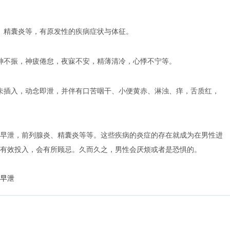
、精囊炎等，有原发性的疾病症状与体征。
神不振，神疲倦怠，夜寐不安，精薄清冷，心悸不宁等。
未插入，动念即泄，并伴有口苦咽干、小便黄赤、淋浊、痒，舌质红，
早泄，前列腺炎、精囊炎等等。这些疾病的炎症的存在就成为在男性进
有效投入，会有所顾忌。久而久之，男性会厌烦或者是恐惧的。
早泄