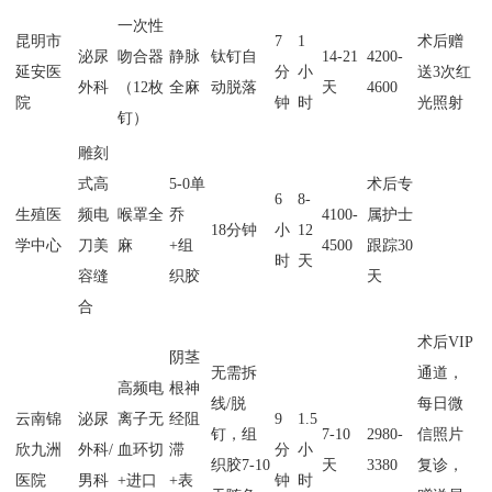
一次性
昆明市
7
1
术后赠
泌尿
吻合器
静脉
钛钉自
14-21
4200-
延安医
分
小
送3次红
外科
（12枚
全麻
动脱落
天
4600
院
钟
时
光照射
钉）
雕刻
式高
5-0单
术后专
6
8-
生殖医
频电
喉罩全
乔
4100-
属护士
18分钟
小
12
学中心
刀美
麻
+组
4500
跟踪30
时
天
容缝
织胶
天
合
术后VIP
阴茎
无需拆
通道，
高频电
根神
线/脱
每日微
云南锦
泌尿
离子无
经阻
9
1.5
钉，组
7-10
2980-
信照片
欣九洲
外科/
血环切
滞
分
小
织胶7-10
天
3380
复诊，
医院
男科
+进口
+表
钟
时