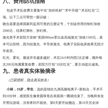
八、费用防坑指南
包皮手术乱收费主要集中在“加价耗材”“术中升级”“术后红光”三
项。以下三点可帮您一眼识破：
吻合器要选择国家药监局可查的注册证号，个别诊所用仿制钉加收
2000元，结果钉脚长、拆钉疼。
激光类手术若院方宣称“美国980nm零出血高端激光”加收1500元，基
本可以拒绝，因为铥激光、半导体激光、电离子实际临床效果无统计
学差异。
红光、雾化、微波并非越多越好，术后24小时内照2次足够，额外每
次200元纯属重复收费；若院方打包“10次红光”，要主动提出减免。
九、患者真实体验摘录
（已获授权，隐去真实姓名）
小林，19岁，学生
：选的是锦欣九洲高频电离子+胶粘合，手术不
到10分钟，感觉医生像拿圆珠笔在表面画一圈就结束了。当晚和舍友
开黑玩游戏，没有疼到不能坐。第8天胶开始翘边，第10天完全掉