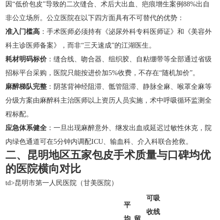
因“低价包皮”导致的二次缝合、术后大出血、疤痕增生案例88%出自
非公立场所。公立医院在以下四方面具有不可替代的优势：
准入门槛高
：手术医师必须持有《泌尿外科专科医师证》和《美容外
科主诊医师备案》，而非“三天速成”的江湖医生。
耗材明码标价
：缝合线、吻合器、组织胶、自粘绷带等全部通过省级
招标平台采购，医院只能按进价加5%收费，不存在“随机加价”。
麻醉梯队完整
：阴茎背神经阻滞、骶管阻滞、静脉全麻、喉罩全麻等
分级方案由麻醉科主治医师以上资历人员实施，术中呼吸循环监测全
程标配。
应急体系健全
：一旦出现麻醉意外、继发出血或延迟过敏性休克，院
内绿色通道可在5分钟内调配ICU、输血科、介入科联合抢救。
二、昆明地区五家包皮手术质量与口碑均优
的医院横向对比
td>昆明市第一人民医院（甘美医院）
可吸
平
收线
均
留