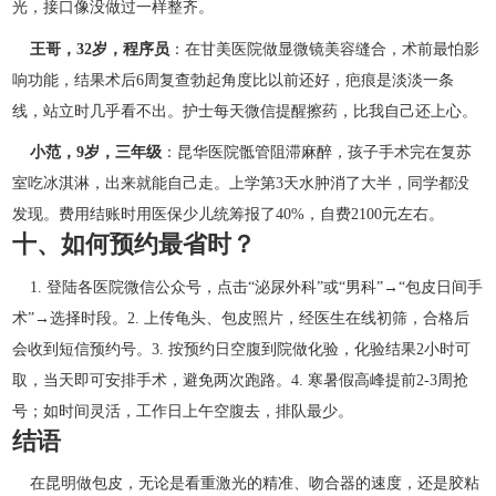
光，接口像没做过一样整齐。
王哥，32岁，程序员
：在甘美医院做显微镜美容缝合，术前最怕影
响功能，结果术后6周复查勃起角度比以前还好，疤痕是淡淡一条
线，站立时几乎看不出。护士每天微信提醒擦药，比我自己还上心。
小范，9岁，三年级
：昆华医院骶管阻滞麻醉，孩子手术完在复苏
室吃冰淇淋，出来就能自己走。上学第3天水肿消了大半，同学都没
发现。费用结账时用医保少儿统筹报了40%，自费2100元左右。
十、如何预约最省时？
1. 登陆各医院微信公众号，点击“泌尿外科”或“男科”→“包皮日间手
术”→选择时段。2. 上传龟头、包皮照片，经医生在线初筛，合格后
会收到短信预约号。3. 按预约日空腹到院做化验，化验结果2小时可
取，当天即可安排手术，避免两次跑路。4. 寒暑假高峰提前2-3周抢
号；如时间灵活，工作日上午空腹去，排队最少。
结语
在昆明做包皮，无论是看重激光的精准、吻合器的速度，还是胶粘