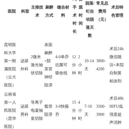
脱落/
常见总
主推技
麻醉
缝合材
手
观
术后特
医院
科室
钉自
费用
术
方式
料
术
时
色管理
动脱
（元）
时
间
落天
长
数
昆明医
表面
术后24h
科大学
麻醉
2微米
4-0单乔
12
2
微信随
第一附
泌尿
+阴
10-14
3800-
激光袖
抗菌可
分
小
访+本院
属医院
外科
茎背
天
4200
状切除
吸收线
钟
时
自制黄
（云大
神经
柏涂剂
医院）
阻滞
云南省
术后48h
第一人
等离子
15
4
泌尿
骶管
3-0快薇
7-10
3500-
HIFU低
民医院
电凝袖
分
小
男科
阻滞
乔
天
3900
强度超
（昆华
套切除
钟
时
声消肿
医院）