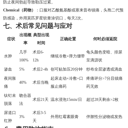
防止夜间勃起导致勒压过紧。
Chemical（药物）
：口服对乙酰氨基酚或塞来昔布镇痛，头孢二代预
防感染，外用莫匹罗星软膏涂切口，每天2次。
七、术后常见问题与应对
出现概
典型出现
症状
正确处置
何时必须返院
率
时间
几乎
术后6-
龟头颜色变暗、排尿
水肿
继续冷敷+弹力绷带
100%
12h
呈滴沥状
渗血
5%
术后2-4h
创可贴加压20分钟
纱布全层渗透或滴血
夜间胀
起床走动+冷敷+口
疼痛评分>7分且镇痛
40%
术后当晚
痛
服止痛药
药无效
钛钉未
吻合器
术后21天
温水浸泡15min/日
超过28天剩余>2枚
脱落
法
尿道口
术后3-5
3%
外用红霉素眼膏
伴脓性分泌物或发热
红肿
天