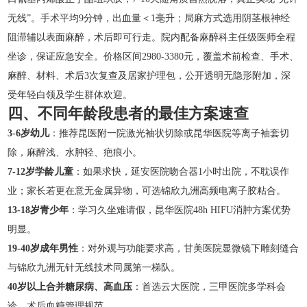
无线”。手术平均9分钟，出血量＜1毫升；局麻方式选用阴茎根神经
阻滞辅以表面麻醉，术后即可行走。院内配备麻醉科主任级医师全程
坐诊，保证应急安全。价格区间2980-3380元，覆盖术前检查、手术、
麻醉、材料、术后3次复查及居家护理包，公开透明无隐形附加，深
受年轻白领及学生群体欢迎。
四、不同年龄段患者的最佳方案速查
3-6岁幼儿
：推荐昆医附一院激光袖状切除或昆华医院等离子袖套切
除，麻醉浅、水肿轻、疤痕小。
7-12岁学龄儿童
：如果求快，延安医院吻合器1小时出院，不耽误作
业；家长若更在意无金属异物，可选锦欣九洲高频电离子胶粘合。
13-18岁青少年
：学习久坐难请假，昆华医院48h HIFU消肿方案优势
明显。
19-40岁成年男性
：对外观与功能要求高，甘美医院显微镜下雕刻缝合
与锦欣九洲无针无线技术同属第一梯队。
40岁以上合并糖尿病、高血压
：首选云大医院，三甲医院多学科会
诊，术后血糖管理规范。