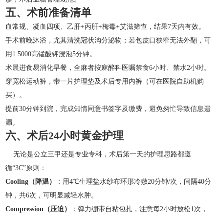
五、术前准备清单
血常规、凝血四项、乙肝+丙肝+梅毒+艾滋筛查，结果7天内有效。
手术前晚沐浴，尤其清洗冠状沟分泌物；若包皮口狭窄无法外翻，可
用1:5000高锰酸钾浸泡5分钟。
术晨进食易消化早餐，全麻者按麻醉科医嘱禁食6小时、禁水2小时。
穿宽松运动裤，带一片护理垫及术后专用内裤（可在医院自助机购
买）。
提前30分钟到院，完成知情同意书签字及缴费，避免匆忙导致信息遗
漏。
六、术后24小时黄金护理
无论是公立三甲还是专业专科，术后第一天的护理思路都遵
循“3C”原则：
Cooling（降温）
：用4℃生理盐水纱布环形冷敷20分钟/次，间隔40分
钟，共6次，可明显减轻水肿。
Compression（压迫）
：弹力绷带自粘包扎，注意每2小时放松1次，