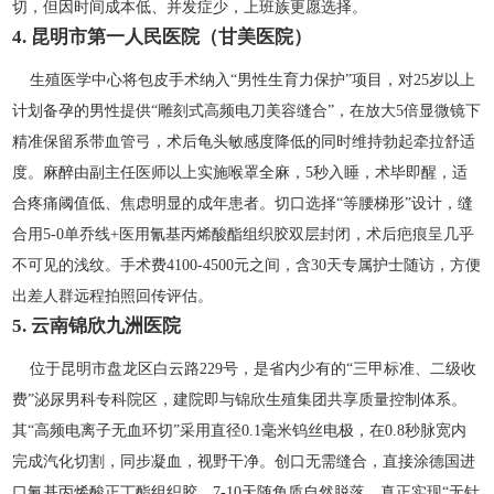
切，但因时间成本低、并发症少，上班族更愿选择。
4. 昆明市第一人民医院（甘美医院）
生殖医学中心将包皮手术纳入“男性生育力保护”项目，对25岁以上
计划备孕的男性提供“雕刻式高频电刀美容缝合”，在放大5倍显微镜下
精准保留系带血管弓，术后龟头敏感度降低的同时维持勃起牵拉舒适
度。麻醉由副主任医师以上实施喉罩全麻，5秒入睡，术毕即醒，适
合疼痛阈值低、焦虑明显的成年患者。切口选择“等腰梯形”设计，缝
合用5-0单乔线+医用氰基丙烯酸酯组织胶双层封闭，术后疤痕呈几乎
不可见的浅纹。手术费4100-4500元之间，含30天专属护士随访，方便
出差人群远程拍照回传评估。
5. 云南锦欣九洲医院
位于昆明市盘龙区白云路229号，是省内少有的“三甲标准、二级收
费”泌尿男科专科院区，建院即与锦欣生殖集团共享质量控制体系。
其“高频电离子无血环切”采用直径0.1毫米钨丝电极，在0.8秒脉宽内
完成汽化切割，同步凝血，视野干净。创口无需缝合，直接涂德国进
口氰基丙烯酸正丁酯组织胶，7-10天随角质自然脱落，真正实现“无针