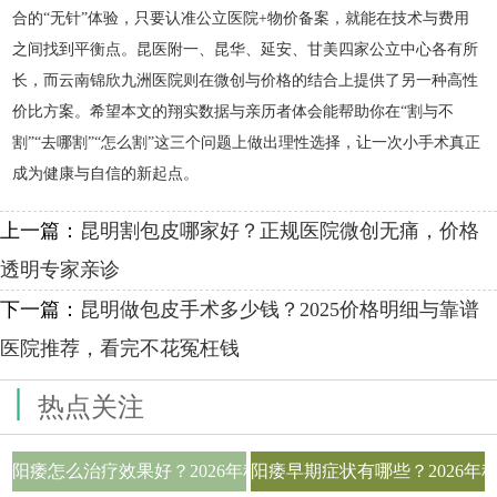
合的“无针”体验，只要认准公立医院+物价备案，就能在技术与费用
之间找到平衡点。昆医附一、昆华、延安、甘美四家公立中心各有所
长，而云南锦欣九洲医院则在微创与价格的结合上提供了另一种高性
价比方案。希望本文的翔实数据与亲历者体会能帮助你在“割与不
割”“去哪割”“怎么割”这三个问题上做出理性选择，让一次小手术真正
成为健康与自信的新起点。
上一篇：
昆明割包皮哪家好？正规医院微创无痛，价格
透明专家亲诊
下一篇：
昆明做包皮手术多少钱？2025价格明细与靠谱
医院推荐，看完不花冤枉钱
|
热点关注
阳痿怎么治疗效果好？2026年科学用药与生活调理全攻略
阳痿早期症状有哪些？2026