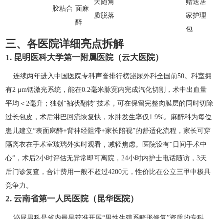
天随角
赠送居
胶粘合
面麻
质脱落
家护理
醉
包
三、各医院详细亮点拆解
1. 昆明医科大学第一附属医院（云大医院）
连续两年进入中国医院专科声誉排行榜泌尿外科全国前50。科室拥
有2 μm铥激光系统，能在0.2毫米脉宽内完成汽化切割，术中出血量
平均＜2毫升；独创“袖状翻转”技术，可在保留完整肉膜层的同时切除
过长包皮，术后淋巴回流恢复快，水肿发生率仅1.9%。麻醉科为每位
患儿建立“表面麻醉+背神经阻滞+家长陪视”的舒适化流程，家长可穿
隔离衣在手术室玻璃外实时观看，减轻焦虑。医院设有“日间手术中
心”，术后2小时评估无异常即可离院，24小时内护士电话随访，3天
后门诊复查，合计费用一般不超过4200元，性价比在公立三甲中极具
竞争力。
2. 云南省第一人民医院（昆华医院）
泌尿男科是省内最早获准开展“男性生殖系畸形修复”资质的专科，