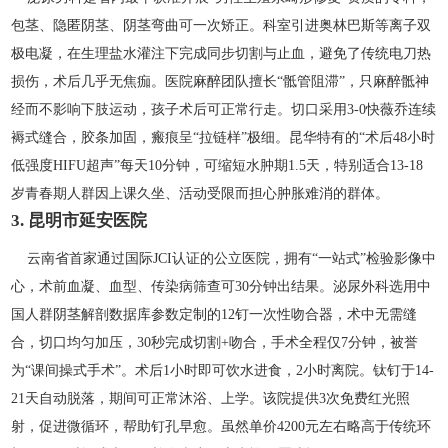
包茎、隐匿阴茎、阴茎弯曲可一次矫正。科室引进奥林巴斯等离子双
极电凝，在生理盐水灌注下完成同步切割与止血，避免了传统电刀热
损伤，术后几乎无焦痂。医院麻醉团队擅长“骶管阻滞”，只麻醉骶神
经而不影响下肢运动，孩子术后可正常行走。切口采用3-0快薇乔连续
褥式缝合，胶条加固，瘢痕呈“拉链样”极细。昆华特有的“术后48小时
低强度HIFU超声”每天10分钟，可缩短水肿期1.5天，特别适合13-18
岁青春期人群因上课久坐、活动受限而担心肿胀难消的群体。
3. 昆明市延安医院
云南省首家通过国际JCI认证的公立医院，拥有“一站式”检验影像中
心，术前血凝、血型、传染病筛查可30分钟出结果。泌尿外科选用中
国人群阴茎解剖数据库参数定制的12钉一次性吻合器，术中无需缝
合，切口均匀加压，30秒完成切割+吻合，手术全程仅7分钟，被誉
为“课间操式手术”。术后1小时即可饮水进食，2小时离院。钛钉于14-
21天自动脱落，期间可正常沐浴、上学。该院提供3次免费红光照
射，促进微循环，帮助钉孔早愈。虽然单价4200元左右略高于传统环