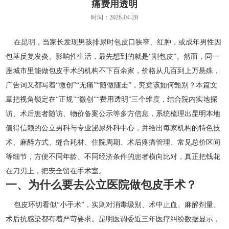
痛费用透明
时间：2026-04-28
在昆明，当家长发现男孩排尿时包皮口狭窄、红肿，或成年男性因
包茎反复发炎、影响性生活，最先想到的就是“割包皮”。然而，同一
座城市里能做包皮手术的机构不下百余家，价格从几百到上万悬殊，
广告词又都写着“微创”“无痛”“随做随走”，究竟该如何甄别？本篇文
章把视角锁定在“正规”“微创”“费用透明”三个维度，结合院内实地探
访、术后患者随访、物价备案公示等多方信息，系统梳理出昆明本地
值得信赖的公立男科与专业泌尿外科中心，并给出每家机构的特色技
术、麻醉方式、缝合耗材、住院周期、术后疼痛管理、常见总价区间
等细节，方便不同年龄、不同经济条件的患者横向比对，真正把钱花
在刀刃上，把安全留在手术室。
一、为什么要去公立医院做包皮手术？
包皮环切看似“小手术”，实则对消毒级别、术中止血、麻醉剂量、
术后抗感染都有着严苛要求。昆明医调委近三年医疗纠纷数据显示，