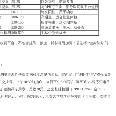
性凝集
25-35
疗效观察、随访复查
性凝集
25-35
与RPR可互换，部分医院双平台运行
90-110
终身阳性，用于确诊
光
100-120
高通量，适合批量体检
130-150
胎传梅毒、活动期判断
R
220-260
溃疡渗出液、羊水、脑脊液
刺+检测
460-520
中枢受累金标准
一收费平台，不包含挂号、抽血、耗材等附加费；若选择“性病专病”门
区）
测量约占性传播疾病检测总量的42%。院内采用“RPR+TPPA”双保险策
次挂号。上午10:30前抽血，当日下午3:00可在“滇医通”小程序查电子
翻译专用章，另收20元。全套基础检测（RPR+TPPA）合计135
，总耗时约2.5小时。院方提示：呈贡大学城学生凭校园卡可免收一次挂号