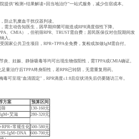
院提供“检测+结果解读+回当地治疗”一站式服务，减少住宿成本。
，防止乳糜血干扰仪器判读。
，需主动告知医生，因早期抑菌可能造成RPR滴度假性下降。
A、CMIA），但初筛RPR、TRUST需自费；居民医保仅对住院期间发
纳入。
国家公共卫生项目，RPR+TPPA全免费，复检或加做IgM需自付。
节炎、妊娠、静脉吸毒等均可出现生物假阳性，需TPPA或CMIA确证。
足量治疗后TPPA终身阳性，若RPR已转阴，无需重复用药。
毒可呈现“血清固定”，RPR滴度≤1:8且症状消失后仍要随访三年。
荐方案
预算区间
初筛
130-160元
+IgM+艾滋
280-320元
+RPR+常规生化
500-580元
19S-IgM+DNA
600-700元