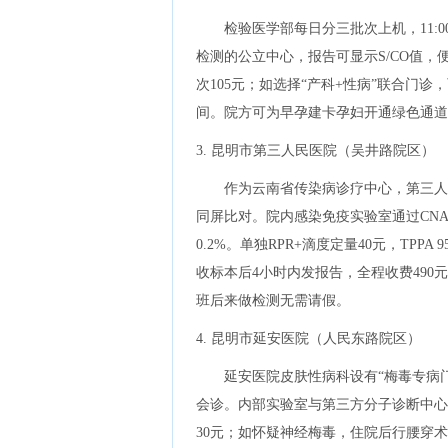
检验医学部每日分三批次上机，11:0
检测的公立中心，报告可显示S/CO值，便
次105元；如选择“产科+性病”联合门诊
间。院方可为早孕建卡孕妇开通绿色通道
3. 昆明市第三人民医院（吴井路院区）
作为云南省传染病诊疗中心，第三人民
同屏比对。院内感染免疫实验室通过CNAS 
0.2%。单独RPR+滴度定量40元，T
收标本后4小时内发报告，全程收费490元
班后来做检测无需请假。
4. 昆明市延安医院（人民东路院区）
延安医院皮肤性病科设有“梅毒专病
会诊。内部实验室与第三方分子诊断中心合
30元；如怀疑神经梅毒，住院后行腰穿术（