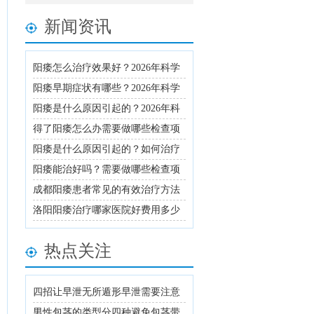
新闻资讯
阳痿怎么治疗效果好？2026年科学
用药与生活调理全攻略
阳痿早期症状有哪些？2026年科学
治疗方法与用药指南详解
阳痿是什么原因引起的？2026年科
学治疗方法与日常调理建议
得了阳痿怎么办需要做哪些检查项
目才能确诊
阳痿是什么原因引起的？如何治疗
及日常注意事项
阳痿能治好吗？需要做哪些检查项
目
成都阳痿患者常见的有效治疗方法
有哪些
洛阳阳痿治疗哪家医院好费用多少
热点关注
四招让早泄无所遁形早泄需要注意
几个日常调理
男性包茎的类型分四种避免包茎带