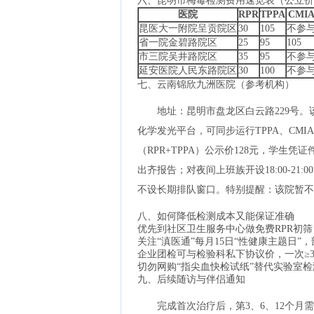
六、昆明市梅毒检测费用速览表（公立价
医院
RPR
TPPA
CMI
昆医大一附院呈贡院区
30
105
不参
省一院金碧路院区
25
95
105
市三院吴井路院区
35
95
不参
延安医院人民东路院区
30
100
不参
七、云南锦欣九洲医院（参考机构）
地址：昆明市盘龙区白云路229号。该
化学发光平台，可同步运行TPPA、CMI
（RPR+TPPA）公示价128元，学生凭
出齐报告；对夜间上班族开设18:00-2
不设长期排队窗口。特别提醒：该院暂不
八、如何降低检测成本又能保证准确
优先到社区卫生服务中心做免费RPR初筛
关注“滇医通”每月15日“性健康主题日”，
企业团检可与检验科私下协议价，一次≥30
切勿网购“指尖血快检试纸”替代实验室检
九、后续随访与伴侣通知
完成首次治疗后，第3、6、12个月需