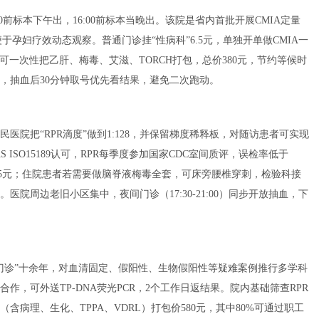
0前标本下午出，16:00前标本当晚出。该院是省内首批开展CMIA定量
于孕妇疗效动态观察。普通门诊挂“性病科”6.5元，单独开单做CMIA一
，可一次性把乙肝、梅毒、艾滋、TORCH打包，总价380元，节约等候时
，抽血后30分钟取号优先看结果，避免二次跑动。
医院把“RPR滴度”做到1:128，并保留梯度稀释板，对随访患者可实现
ISO15189认可，RPR每季度参加国家CDC室间质评，误检率低于
PPA 95元；住院患者若需要做脑脊液梅毒全套，可床旁腰椎穿刺，检验科接
。医院周边老旧小区集中，夜间门诊（17:30-21:00）同步开放抽血，下
门诊”十余年，对血清固定、假阳性、生物假阳性等疑难案例推行多学科
作，可外送TP-DNA荧光PCR，2个工作日返结果。院内基础筛查RPR
含病理、生化、TPPA、VDRL）打包价580元，其中80%可通过职工