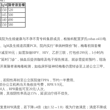
格）
A
IgM
脑脊液套餐
与
150
520
145
500
与
140
490
与
150
580
院为生殖健康与不孕不育专科集群成员，检验科配置罗氏cobas e411电
A、IgM及生殖道四重PCR。院内实行“单病种限价”制，梅毒初筛套餐
证件减至99元；如需加做HPV、HIV、乙肝三联，打包价299元，1小时内
1:00“延时门诊”，抽血后提供咖啡及电子报告推送。就诊需提前预约，现场
开展脑脊液梅毒检测，如临床怀疑神经梅毒仍需转诊至上述公立三甲。
，若阳性再转至公立医院做TPPA，节约一半费用。
部分公立机构当天免收挂号费，RPR 9.9元。
人，RPR最低可至20元/人次。
测，其假阴性率高达15%，延误治疗得不偿失。
复查RPR滴度，若下降≥4倍（如1:32→1:8）视为疗效满意；滴度不降或