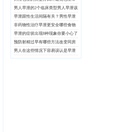
来的危害
男人早泄的2个临床类型男人早泄该
怎么治疗
早泄跟性生活间隔有关？男性早泄
十个祸根盘点
非药物性治疗早泄更安全哪些食物
防治早泄？
早泄的症状出现8种现象你要小心了
预防射精过早有哪些方法改变同房
时间能预防早泄
男人在这些情况下容易误认是早泄