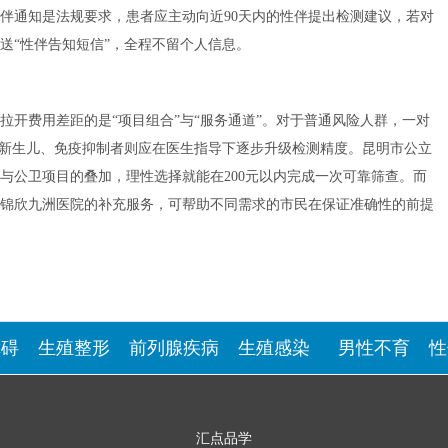
伴通知是法规要求，患者应主动向近90天内的性伴提出检测建议，若对
送“性伴告知短信”，全程不留个人信息。
拉开费用差距的是“项目组合”与“服务通道”。对于普通风险人群，一对
妇、新生儿、免疫抑制者则应在医生指导下逐步升级检测精度。昆明市公立
与公卫项目的叠加，理性选择就能在200元以内完成一次可靠筛查。而
锦欣九洲医院的补充服务，可帮助不同需求的市民在保证准确性的前提
障碍
生殖整形
前列腺疾病
生殖感染
男性不育
性
汇点品学