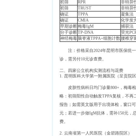
初筛
RPR
非特异
初筛
TRUST
非特异
确证
TPPA
凝集法
确证
CMIA
化学发
早期诊断
梅毒IgM
捕获法
分子诊断
TP-DNA
荧光PC
神经梅毒
脑脊液TPPA+细胞计数
腰椎穿
注：价格采自2024年昆明市医保统
诊，需另付10元诊查费。
二、四家公立机构实测流程与花费
1. 昆明医科大学第一附属医院（呈贡院
皮肤性病科日均门诊量800+，梅毒检
略：初筛阳性自动触发TPPA复核，不再二
报告；如需英文版用于出境体检，窗口可加盖
元；若进一步做IgM抗体，需补150元
费。
2. 云南省第一人民医院（金碧路院区）