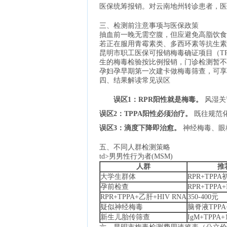
医保统筹报销。对云南地州转诊患者，医
三、检测前注意事项与医保政策
抽血前一晚无需空腹，但应避免高脂饮食
若正在服用青霉素类、多西环素等抗生素
昆明市职工医保可报销梅毒确证项目（TPP
生的梅毒检验按比例报销，门诊检测暂不
孕妇孕早期第一次建卡做梅毒筛查，可享受
四、结果解读常见误区
误区1：RPR阳性就是梅毒。
风湿关
误区2：TPPA阳性必须治疗。
既往规范化
误区3：滴度下降即治愈。
神经梅毒、眼梅
五、不同人群检测策略
td>男男性行为者(MSM)
人群
推
大学生群体
RPR+TPPA
孕前检查
RPR+TPPA
RPR+TPPA+乙肝+HIV RNA
350-400元
疑似神经梅毒
脑脊液TPPA
新生儿胎传筛查
IgM+TPPA+