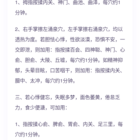
1、拇指按揉内关、神门、曲池、曲泽，每穴约1
分钟。
2、右手掌擦左涌泉穴，左手掌擦右涌泉穴，均以
透热为度。若胆怯心悸，性欲淡漠，恐惧不安，一
交即泄，则加用：指按揉百会、四神聪、神门、心
俞、胆俞、大陵、丘墟，每穴约1分钟。如精神抑
郁，头晕目眩，口苦咽干，则加用：指按揉内关、
膻中、太冲，每穴约1分钟。
三、若心悸健忘，失眠多梦，面色萎黄，倦怠乏
力，食少便溏，可加用：
1、指按揉心俞、脾俞、胃俞、内关、足三里，每
穴约1分钟。