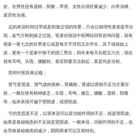
折。在男性还有遗精，阳痿，早泄。女性出现经量减少、白带清稀、
甚至性冷感。
总的来说时间过早或是刺激过强的性爱，只会让病理性衰老提早出
现，血气方刚则操之过急。笔者在细说中医网站回答咨询问题，就有
很多一夜七次的壮男老公或是每天手淫四五次学生，其下场就如上
述，更有一个是家中独子的国三男生，四年来每天自慰五六次，现在
就有耳鸣、头昏、腰酸软、甚至阳萎无法勃起，真是何必当初。
简明中医辞典记载：
肾亏是肾虚、肾气虚的俗称，肾藏精，肾虚以肾精不足为主要症
状，一般症状有精神疲乏，头昏，耳鸣，健忘，腰酸，遗精，阳痿
等，临床表现可偏于肾阴虚，或肾阳虚。
亏的意思是不足，以肾来说可以是功能作用的不足，就是肾阳虚。
如果是基础物质的不足就是肾阴虚。一般来说，功能作用的不足，也
会导致基础物质的减少，阴阳两者可以互相转化。