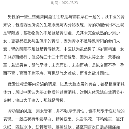
时间：2022-07-23
男性的一些生殖健康问题往往都是与肾联系在一起的，以中医的肾
来说，包括西医所说的生殖系统与内分泌系统。肾的功能作用不足就
是肾阳虚，基础物质的不足就是肾阴虚。尤其未完全成熟的少男少
女，更容易损及与生俱来的肾阴，因为肾水不足导致肾阳的命门火
衰，肾的阴阳不足就是肾亏状态。中医认为虽然男子16岁而精通，女
子14岁而经行，但必待三十二十而后嫁娶。因为未笄之女，天葵始
至，若近男色，阴气早泄，未完而伤，未实而动，是以交而不孕，孕
而不育，育而子脆不寿。可见阴气之难成，而养之欲其固也。
做爱过程需要内分泌的调度、以及大脑皮层的兴奋，都是极度消耗
体力，所以中医认为基础物质的过度消耗，达到人体无法自然调节补
充时，输出大于输入，那就是亏损。
肾功能的减退，男女皆有，并不独厚于男性，也不局限于性功能的
表现。一般症状有华发早白、精神疲乏、头昏眼花、耳鸣健忘、盗汗
失眠、四肢冰冷、筋骨萎弱、腰膝酸软，甚至同房次日晨起腰痛如