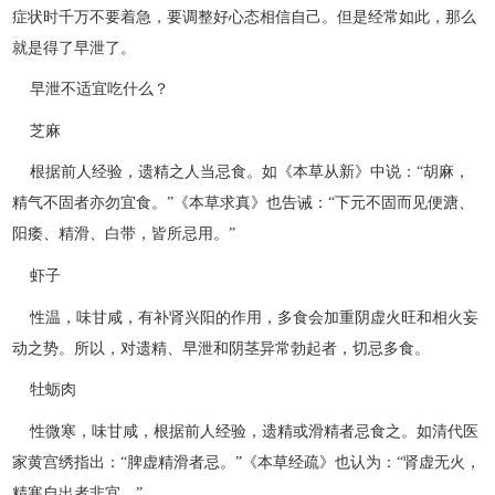
症状时千万不要着急，要调整好心态相信自己。但是经常如此，那么
就是得了早泄了。
早泄不适宜吃什么？
芝麻
根据前人经验，遗精之人当忌食。如《本草从新》中说：“胡麻，
精气不固者亦勿宜食。”《本草求真》也告诫：“下元不固而见便溏、
阳痿、精滑、白带，皆所忌用。”
虾子
性温，味甘咸，有补肾兴阳的作用，多食会加重阴虚火旺和相火妄
动之势。所以，对遗精、早泄和阴茎异常勃起者，切忌多食。
牡蛎肉
性微寒，味甘咸，根据前人经验，遗精或滑精者忌食之。如清代医
家黄宫绣指出：“脾虚精滑者忌。”《本草经疏》也认为：“肾虚无火，
精寒自出者非宜。”