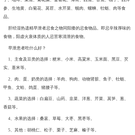
参、生地黄、白菊花、莴苣、水芹菜、蚬肉、螺蛳、牡蛎、肉等食
品。
肝经湿热遗精早泄者忌食之物同阳痿的忌食物品。即忌辛辣厚味的
食物，阳虚火衰体质的人忌苦寒清泄的食物。
早泄患者吃什么好？
1、主食及豆类的选择：粳米、小米、高粱米、玉米面、黑豆、芡
实、薏米等。
2、肉、蛋、奶类的选择：羊肉、狗肉、动物肾脏、鱼子、牡蛎、
甲鱼、文蛤、鸽蛋、猪腰子等。
3、蔬菜的选择：白扁豆、山药、韭菜、洋葱、芹菜、莴笋、葱、
香菇等。
4、水果的选择：桑葚、草莓、大枣、黑枣等。
5、其他：胡桃仁、松子、栗子、芝麻、榛子等。