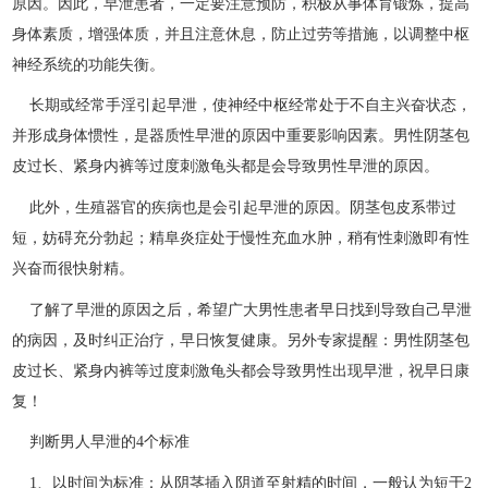
原因。因此，早泄患者，一定要注意预防，积极从事体育锻炼，提高
身体素质，增强体质，并且注意休息，防止过劳等措施，以调整中枢
神经系统的功能失衡。
长期或经常手淫引起早泄，使神经中枢经常处于不自主兴奋状态，
并形成身体惯性，是器质性早泄的原因中重要影响因素。男性阴茎包
皮过长、紧身内裤等过度刺激龟头都是会导致男性早泄的原因。
此外，生殖器官的疾病也是会引起早泄的原因。阴茎包皮系带过
短，妨碍充分勃起；精阜炎症处于慢性充血水肿，稍有性刺激即有性
兴奋而很快射精。
了解了早泄的原因之后，希望广大男性患者早日找到导致自己早泄
的病因，及时纠正治疗，早日恢复健康。另外专家提醒：男性阴茎包
皮过长、紧身内裤等过度刺激龟头都会导致男性出现早泄，祝早日康
复！
判断男人早泄的4个标准
1、以时间为标准：从阴茎插入阴道至射精的时间，一般认为短于2