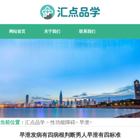
网站首页
关于我们
联系我们
当前位置：
汇点品学
>
性功能障碍
>
早泄
>
早泄发病有四病根判断男人早泄有四标准