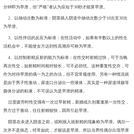
分钟即为早泄，但“严格”者认为应短于30秒才能算早泄。
2、以抽动次数为标准：阴茎插入阴道中抽动次数少于10次至30次
为早泄。
3、以性伴侣的反应为标准：在性活动中，如果有半数以上的性生
活机会中，不能使女方达到性高潮亦可称为早泄。
4、以控制射精反射的能力为标准：在性交时射精过快，可于当晚
再次性交，如射精时间相对较长，可不必担忧。这种重复性交亦，可
作为对待早泄的偶一为之的办法，但不宜常规使用。另有一种情况就
是由于男子性激动，尿道口分泌出一些液体，其实是一种尿道球腺等
腺体分泌的粘液，不可误认为是早泄的精液。
过度疲劳时性交偶有一次过早射精，新婚或久别重逢第一次性交，
男方过于激动，往往射精较快，因而引起早泄。
阴茎在未进入阴道之前，或刚插入就射精的现象称为早泄。偶尔一
次并不是病态，经常如此，才能说是早泄。所以当男性偶尔出现早泄