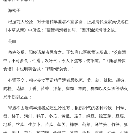
海松子
根据前人经验，对于遗精早泄者不宜多食，正如清代医家吴仪洛在
《本草从新》中所说：“便溏精滑者勿与。”因其油润滑泄之故。
茭白
俗称茭瓜。阳痿遗精者忌食之。正如唐代医家孟诜所说：“茭白滑
中，不可多食，性滑，发冷气，令人下焦寒，伤阳道。”《随息居饮
食谱》中也明确告诫：“精滑者勿食。”
心肾不交，相火妄动而遗精早泄者忌吃葱、姜、蒜、辣椒、胡椒、
肉桂、花椒、丁香、茴香、洋葱、雀肉、羊肉、狗肉以及烟酒等助火
兴阳伤阴之品；
肾虚不固遗精早泄者忌吃生冷性寒，损伤阳气的各种冷饮、田螺、
蟹、柿子、河蚌、鸭子、冬瓜、黄瓜、茄子、绿豆、绿豆芽、豆腐、
地瓜、丝瓜、生萝卜、苦瓜、荸荠、柿饼、莼菜、马兰头、竹笋、瓠
子、地耳、菜瓜、菊花脑、金银花、薄荷、西瓜、香蕉、柚子、西洋