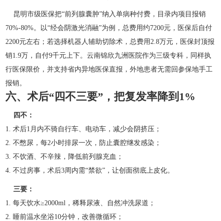
昆明市级医保把“前列腺囊肿”纳入单病种付费，目录内项目报销
70%-80%。以“经会阴激光消融”为例，总费用约7200元，医保后自付
2200元左右；若选择机器人辅助切除术，总费用2.8万元，医保封顶报
销1.9万，自付9千元上下。云南锦欣九洲医院作为三级专科，同样执
行医保限价，并支持省内异地医保直报，外地患者无需回参保地手工
报销。
六、术后“四不三要”，把复发率降到1%
四不：
1. 术后1月内不骑自行车、电动车，减少会阴挤压；
2. 不憋尿，每2小时排尿一次，防止囊腔继发感染；
3. 不饮酒、不辛辣，降低前列腺充血；
4. 不过房事，术后3周内需“禁欲”，让创面彻底上皮化。
三要：
1. 每天饮水≥2000ml，稀释尿液、自然冲洗尿道；
2. 睡前温水坐浴10分钟，改善微循环；