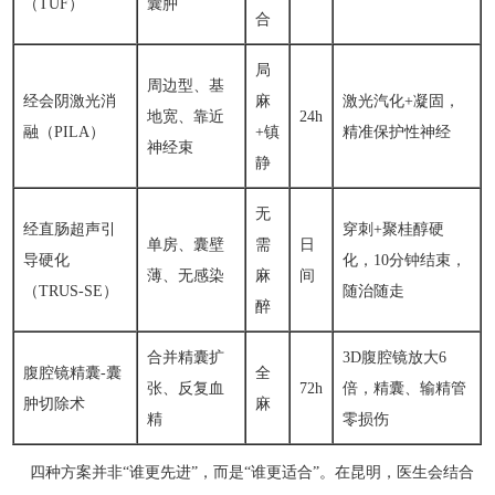
（TUF）
囊肿
合
局
周边型、基
经会阴激光消
麻
激光汽化+凝固，
地宽、靠近
24h
融（PILA）
+镇
精准保护性神经
神经束
静
无
经直肠超声引
穿刺+聚桂醇硬
单房、囊壁
需
日
导硬化
化，10分钟结束，
薄、无感染
麻
间
（TRUS-SE）
随治随走
醉
合并精囊扩
3D腹腔镜放大6
腹腔镜精囊-囊
全
张、反复血
72h
倍，精囊、输精管
肿切除术
麻
精
零损伤
四种方案并非“谁更先进”，而是“谁更适合”。在昆明，医生会结合