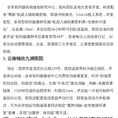
全军前列腺疾病微创研究中心，面向部队及地方患者开放。科室配
有“鹰眼”机器人辅助腹腔镜、双脉冲钬激光、UroLift植入系统，对复
发型、多房型前列腺囊肿实施“机器人辅助囊壁剥离+生物补片缝
合”，出血量<20ml，术后住院36小时即可归队或返岗。医院在省内首
家开设“前列腺囊肿术后康复管理APP”，患者每日上传排尿日记，AI
算法自动预警感染、出血、尿潴留三大并发症，让康复数据跑在症状
前面。
5. 云南锦欣九洲医院
地址：昆明市盘龙区白云路229号。医院泌尿男科为独立病区，开
放床位48张，设有前列腺微创中心与男性功能康复室。针对“职场男
性怕住院、怕留疤”的痛点，主推“午休式”激光消融：局麻+表麻双重
镇痛，15分钟完成经会阴穿刺，针眼仅1mm，术后贴一片创可贴即可
返回办公室。医院还配置低强度超声治疗仪、阴茎血流动力学检测
仪，可为合并勃起功能减退者同步制定“囊肿消融+血管微循环康
复”套餐，实现“治囊肿、保功能”两不误。