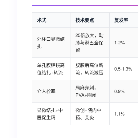
术式
技术要点
复发率
25倍放大，动
外环口显微结
脉与淋巴全保
1-2%
扎
留
单孔腹腔镜高
腹膜后高位断
0.5-1.3%
位结扎+转流
流，转流减压
局麻穿刺，
介入栓塞
0.9%
PVA+圈闭
显微结扎+中
微创+院内中
1.1%
医促生精
药、艾灸