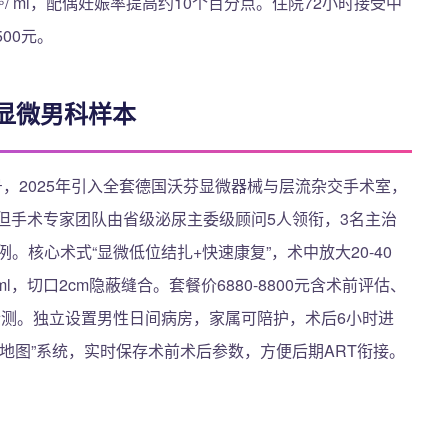
⁶/ ml，配偶妊娠率提高约10个百分点。住院72小时接受中
00元。
显微男科样本
号，2025年引入全套德国沃芬显微器械与层流杂交手术室，
，但手术专家团队由省级泌尿主委级顾问5人领衔，3名主治
。核心术式“显微低位结扎+快速康复”，术中放大20-40
，切口2cm隐蔽缝合。套餐价6880-8800元含术前评估、
检测。独立设置男性日间病房，家属可陪护，术后6小时进
子地图”系统，实时保存术前术后参数，方便后期ART衔接。