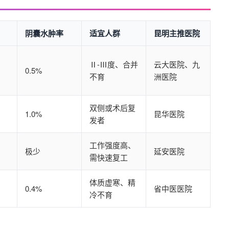
阴囊水肿率
适宜人群
昆明主推医院
Ⅱ-Ⅲ度、合并
云大医院、九
0.5%
不育
洲医院
双侧或术后复
1.0%
昆华医院
发者
工作强度高、
极少
延安医院
需快速复工
体质虚寒、精
0.4%
省中医医院
冷不育