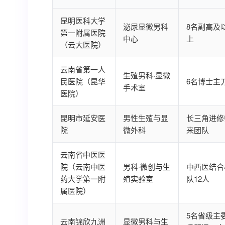
昆明医科大学
泌尿显微男科
8名副高及
第一附属医院
中心
上
（云大医院）
云南省第一人
生殖男科·显微
民医院（昆华
6名博士主
手术室
医院）
昆明市延安医
男性生殖与显
长三角进修
院
微外科
来团队
云南省中医医
院（云南中医
男科·微创与生
中西医结合
药大学第一附
殖实验室
队12人
属医院）
5名省级主
云南锦欣九洲
显微男科与生