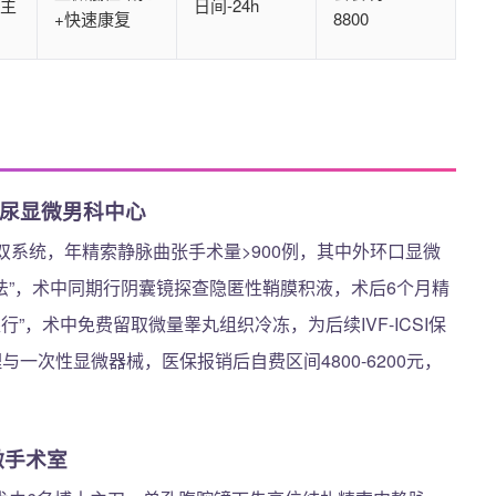
名主
日间-24h
+快速康复
8800
泌尿显微男科中心
外视镜双系统，年精索静脉曲张手术量>900例，其中外环口显微
离法”，术中同期行阴囊镜探查隐匿性鞘膜积液，术后6个月精
行”，术中免费留取微量睾丸组织冷冻，为后续IVF-ICSI保
一次性显微器械，医保报销后自费区间4800-6200元，
微手术室