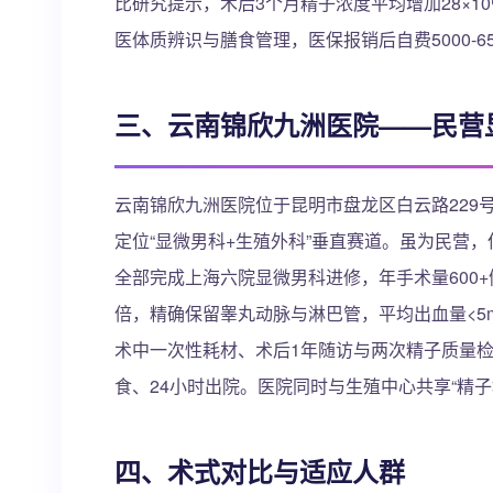
比研究提示，术后3个月精子浓度平均增加28×10
医体质辨识与膳食管理，医保报销后自费5000-65
三、云南锦欣九洲医院——民营
云南锦欣九洲医院位于昆明市盘龙区白云路229
定位“显微男科+生殖外科”垂直赛道。虽为民营
全部完成上海六院显微男科进修，年手术量600+例
倍，精确保留睾丸动脉与淋巴管，平均出血量<5ml
术中一次性耗材、术后1年随访与两次精子质量
食、24小时出院。医院同时与生殖中心共享“精
四、术式对比与适应人群