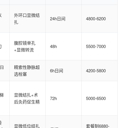
以
外环口显微结
24h日间
4800-6200
扎
腹腔镜单孔
刀
48h
5500-7000
+显微转流
归
精索性静脉超
6h日间
4200-5800
选栓塞
梯
显微结扎+术
72h
5000-6500
后灸药促生精
委
显微低位结扎
套餐制6880-