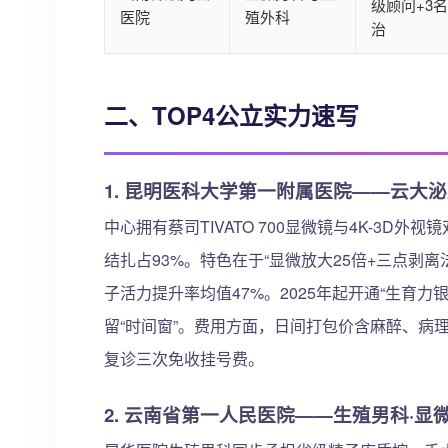
级顾问+3
医院
殖外科
治
二、TOP4公立实力速写
1. 昆明医科大学第一附属医院——云大
中心拥有蔡司TIVATO 700显微镜与4K-3D
结扎占93%。特色在于“显微放大25倍+三点剥
子活力提升率均值47%。2025年起开通“生育力银
留“时间窗”。费用方面，日间打包价含麻醉、病理与
复诊三次免收挂号费。
2. 云南省第一人民医院——生殖男科·显