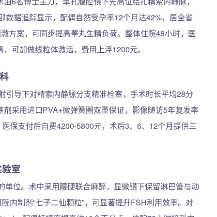
术由6名博士主刀，单孔腹腔镜下先高位结扎精索内静脉，
部数据追踪显示，配偶自然受孕率12个月达42%，居全省
刺激方案，可同步提高睾丸生精负荷。整体住院48小时，医
率高，可加做线粒体激活，费用上浮1200元。
外科
放射引导下对精索内静脉分支精准栓塞，手术时长平均28分
剂采用进口PVA+微弹簧圈双重保证，影像随访5年复发率
保支付后自费4200-5800元，术后3、6、12个月提供三
实验室
南的单位。术中采用腰硬联合麻醉，显微镜下保留淋巴管与动
用院内制剂“七子二仙颗粒”，可显著提升FSH利用效率。对