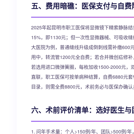
五、费用暗礁：医保支付与自费
2025年起昆明市职工医保将显微镜下精索静脉结
15%，即1130元；但一次性显微器械、可吸
大医院为例，普通缝线升级成倒刺线需补缴600元
用中，转流管1200元全自费；若合并微创疝修补
若选用进口微弹簧圈，每枚加收1500-2000元
直联，职工医保可按单病种结算，自费6880元
目录，则需全费8800元，术前务必与医保办确
六、术前评价清单：选好医生与
1. 问年手术量：个人>150例/年、团队>500例