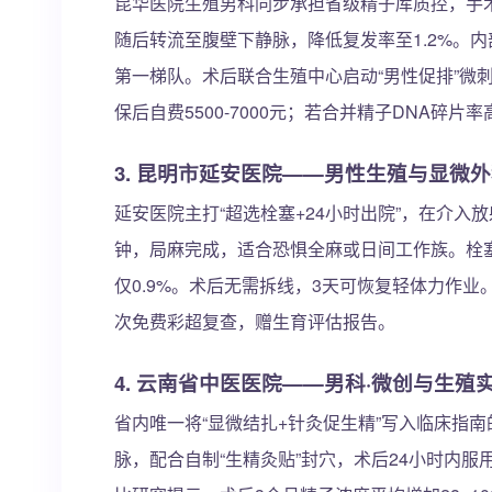
昆华医院生殖男科同步承担省级精子库质控，手
随后转流至腹壁下静脉，降低复发率至1.2%。内
第一梯队。术后联合生殖中心启动“男性促排”微
保后自费5500-7000元；若合并精子DNA碎片
3. 昆明市延安医院——男性生殖与显微
延安医院主打“超选栓塞+24小时出院”，在介入
钟，局麻完成，适合恐惧全麻或日间工作族。栓塞
仅0.9%。术后无需拆线，3天可恢复轻体力作业。医
次免费彩超复查，赠生育评估报告。
4. 云南省中医医院——男科·微创与生殖
省内唯一将“显微结扎+针灸促生精”写入临床指
脉，配合自制“生精灸贴”封穴，术后24小时内服