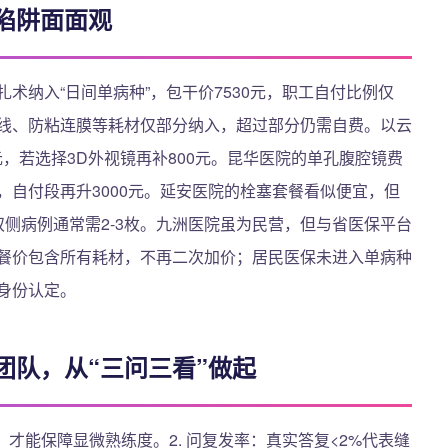
陷阱面面观
扎术纳入“日间单病种”，包干价7530元，职工自付比例仅
收缝线、防粘连膜等耗材仅部分纳入，超过部分仍需自费。以云
，若选择3D外视镜再补800元。昆华医院的单孔腹腔镜费
，自付段再升3000元。延安医院的栓塞套餐看似便宜，但
，双侧病例通常需2-3枚。九洲医院虽为民营，但与省医保平台
套餐价包含所有耗材，不再二次加价；居民医保未进入单病种
认身份认定。
团队，从“三问三看”做起
/年，才能保障显微熟练度。2. 问复发率：真实答复<2%代表缝