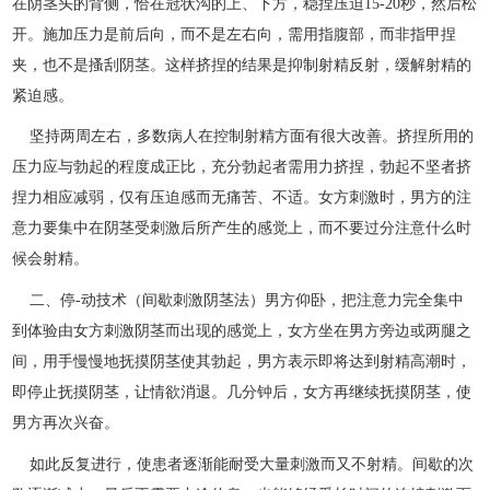
在阴茎头的背侧，恰在冠状沟的上、下方，稳捏压迫15-20秒，然后松
开。施加压力是前后向，而不是左右向，需用指腹部，而非指甲捏
夹，也不是搔刮阴茎。这样挤捏的结果是抑制射精反射，缓解射精的
紧迫感。
坚持两周左右，多数病人在控制射精方面有很大改善。挤捏所用的
压力应与勃起的程度成正比，充分勃起者需用力挤捏，勃起不坚者挤
捏力相应减弱，仅有压迫感而无痛苦、不适。女方刺激时，男方的注
意力要集中在阴茎受刺激后所产生的感觉上，而不要过分注意什么时
候会射精。
二、停-动技术（间歇刺激阴茎法）男方仰卧，把注意力完全集中
到体验由女方刺激阴茎而出现的感觉上，女方坐在男方旁边或两腿之
间，用手慢慢地抚摸阴茎使其勃起，男方表示即将达到射精高潮时，
即停止抚摸阴茎，让情欲消退。几分钟后，女方再继续抚摸阴茎，使
男方再次兴奋。
如此反复进行，使患者逐渐能耐受大量刺激而又不射精。间歇的次