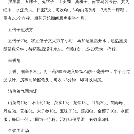
淫羊藿、五味子、菟丝子、山萸肉、桑椹子、何首乌各等份。共为
细末，水泛为丸。日服3次，每次6g，3-6g白酒为引，3周为一疗程，
重者2-3个疗程。服药开始期间忌房事半个月。
五倍子煎洗方
五倍子20g。将五倍子文火煎半小时，再加适量温开水，趁热熏洗
阴部数分钟，待药温后浸泡龟头。每晚1次，15-20天为一疗程。
辛香酊
丁香、细辛各20g。将上药2味浸泡入95%乙醇l00毫升中，半个月过
滤取汁。房事前涂擦龟头，每次1-3分钟，即可以同房。
清热敛气固精汤
山萸肉10g、怀山药10g、芡实10g、龙骨15g、牡蛎20g、知母6g、
丹皮6g、黄柏6g、太子参10g、五味子5g、莲须6g、金樱子10g。水煎
服，每日一剂，4周为一疗程。治疗62例早泄，有效率6例。
金锁固泄汤